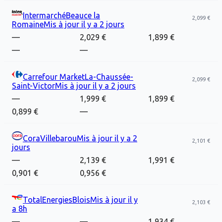
Intermarché
Beauce la
2,099 €
Romaine
Mis à jour
il y a 2 jours
—
2,029 €
1,899 €
—
—
Carrefour Market
La-Chaussée-
2,099 €
Saint-Victor
Mis à jour
il y a 2 jours
—
1,999 €
1,899 €
0,899 €
—
Cora
Villebarou
Mis à jour
il y a 2
2,101 €
jours
—
2,139 €
1,991 €
0,901 €
0,956 €
TotalEnergies
Blois
Mis à jour
il y
2,103 €
a 8h
—
—
1,934 €