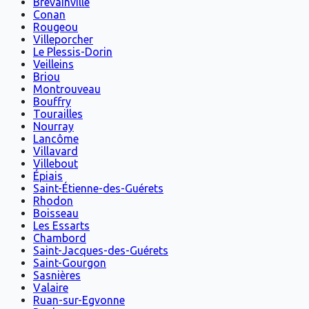
Brévainville
Conan
Rougeou
Villeporcher
Le Plessis-Dorin
Veilleins
Briou
Montrouveau
Bouffry
Tourailles
Nourray
Lancôme
Villavard
Villebout
Épiais
Saint-Étienne-des-Guérets
Rhodon
Boisseau
Les Essarts
Chambord
Saint-Jacques-des-Guérets
Saint-Gourgon
Sasnières
Valaire
Ruan-sur-Egvonne