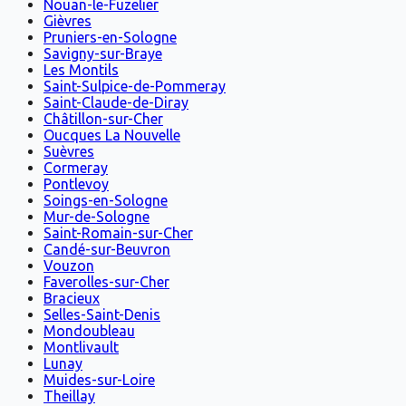
Nouan-le-Fuzelier
Gièvres
Pruniers-en-Sologne
Savigny-sur-Braye
Les Montils
Saint-Sulpice-de-Pommeray
Saint-Claude-de-Diray
Châtillon-sur-Cher
Oucques La Nouvelle
Suèvres
Cormeray
Pontlevoy
Soings-en-Sologne
Mur-de-Sologne
Saint-Romain-sur-Cher
Candé-sur-Beuvron
Vouzon
Faverolles-sur-Cher
Bracieux
Selles-Saint-Denis
Mondoubleau
Montlivault
Lunay
Muides-sur-Loire
Theillay