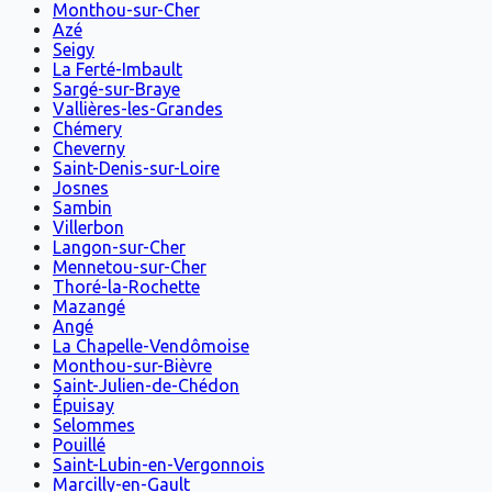
Monthou-sur-Cher
Azé
Seigy
La Ferté-Imbault
Sargé-sur-Braye
Vallières-les-Grandes
Chémery
Cheverny
Saint-Denis-sur-Loire
Josnes
Sambin
Villerbon
Langon-sur-Cher
Mennetou-sur-Cher
Thoré-la-Rochette
Mazangé
Angé
La Chapelle-Vendômoise
Monthou-sur-Bièvre
Saint-Julien-de-Chédon
Épuisay
Selommes
Pouillé
Saint-Lubin-en-Vergonnois
Marcilly-en-Gault