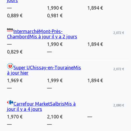
jours
—
1,990 €
1,894 €
0,889 €
0,981 €
Intermarché
Mont-Près-
2,072 €
Chambord
Mis à jour
il y a 2 jours
—
1,990 €
1,894 €
0,829 €
—
Super U
Chissay-en-Touraine
Mis
2,072 €
à jour
hier
1,969 €
1,999 €
1,894 €
—
—
Carrefour Market
Salbris
Mis à
2,080 €
jour
il y a 4 jours
1,970 €
2,100 €
—
—
—