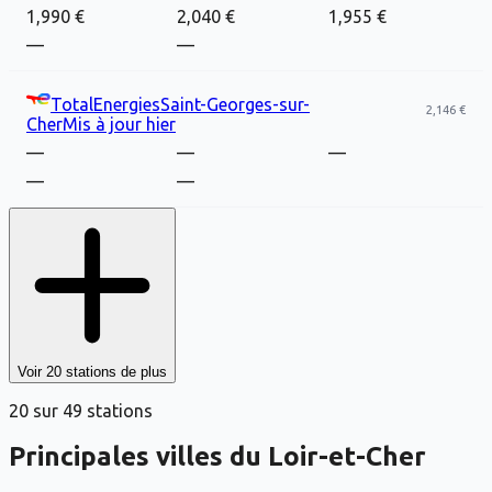
1,990 €
2,040 €
1,955 €
—
—
TotalEnergies
Saint-Georges-sur-
2,146 €
Cher
Mis à jour
hier
—
—
—
—
—
Voir
20
stations de plus
20
sur
49
stations
Principales villes
du Loir-et-Cher