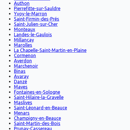
Authon
Pierrefitte-sur-Sauldre
Yvoy-le-Marron
Saint-Firmin-des-Prés
Saint-Julien-sur-Cher
Monteaux
Landes-le-Gaulois
Millançay
Marolles
La Chapelle-Saint-Martin-en-Plaine
Cormenon
Averdon
Marchenoir
Binas
Avaray
Danzé
Maves
Fontaines-en-Sologne
Saint-Hilaire-la-Gravelle
Maslives
Saint-Léonard-en-Beauce
Menars
Champigny-en-Beauce
Saint-Martin-des-Bois
Prunay-Cassereau