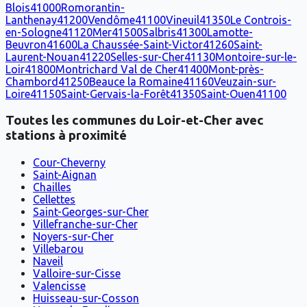
Blois
41000
Romorantin-
Lanthenay
41200
Vendôme
41100
Vineuil
41350
Le Controis-
en-Sologne
41120
Mer
41500
Salbris
41300
Lamotte-
Beuvron
41600
La Chaussée-Saint-Victor
41260
Saint-
Laurent-Nouan
41220
Selles-sur-Cher
41130
Montoire-sur-le-
Loir
41800
Montrichard Val de Cher
41400
Mont-près-
Chambord
41250
Beauce la Romaine
41160
Veuzain-sur-
Loire
41150
Saint-Gervais-la-Forêt
41350
Saint-Ouen
41100
Toutes les communes
du Loir-et-Cher
avec
stations à proximité
Cour-Cheverny
Saint-Aignan
Chailles
Cellettes
Saint-Georges-sur-Cher
Villefranche-sur-Cher
Noyers-sur-Cher
Villebarou
Naveil
Valloire-sur-Cisse
Valencisse
Huisseau-sur-Cosson