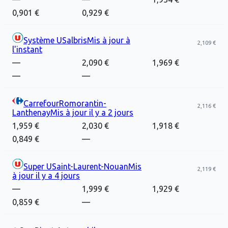
0,901 €
0,929 €
Système U
Salbris
Mis à jour
à
2,109 €
l'instant
—
2,090 €
1,969 €
—
—
Carrefour
Romorantin-
2,116 €
Lanthenay
Mis à jour
il y a 2 jours
1,959 €
2,030 €
1,918 €
0,849 €
—
Super U
Saint-Laurent-Nouan
Mis
2,119 €
à jour
il y a 4 jours
—
1,999 €
1,929 €
0,859 €
—