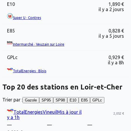
E10
1,890 €
il y a 2 jours
Super U
·
Contres
E85
0,828 €
il y a 5 jours
Intermarché
·
Veuzain sur Loire
GPLc
0,929 €
il y a 8h
TotalEnergies
·
Blois
Top
20
des stations en
Loir-et-Cher
Trier par :
Gazole
SP95
SP98
E10
E85
GPLc
TotalEnergies
Vineuil
Mis à jour
il
2,052 €
y a 1h
—
—
—