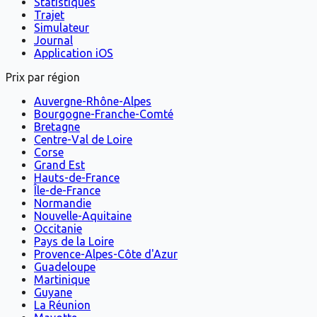
Statistiques
Trajet
Simulateur
Journal
Application iOS
Prix par région
Auvergne-Rhône-Alpes
Bourgogne-Franche-Comté
Bretagne
Centre-Val de Loire
Corse
Grand Est
Hauts-de-France
Île-de-France
Normandie
Nouvelle-Aquitaine
Occitanie
Pays de la Loire
Provence-Alpes-Côte d'Azur
Guadeloupe
Martinique
Guyane
La Réunion