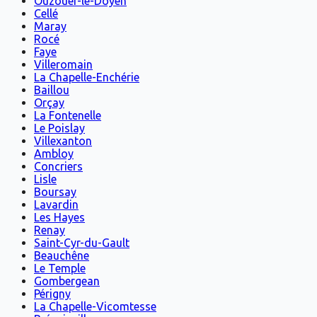
Ouzouer-le-Doyen
Cellé
Maray
Rocé
Faye
Villeromain
La Chapelle-Enchérie
Baillou
Orçay
La Fontenelle
Le Poislay
Villexanton
Ambloy
Concriers
Lisle
Boursay
Lavardin
Les Hayes
Renay
Saint-Cyr-du-Gault
Beauchêne
Le Temple
Gombergean
Périgny
La Chapelle-Vicomtesse