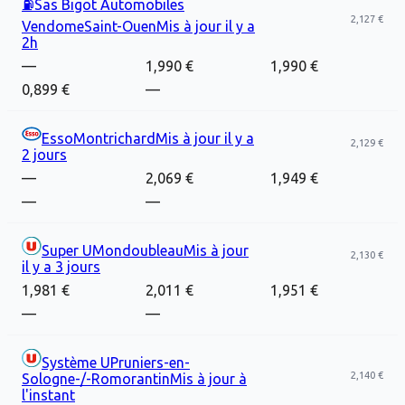
⛽
Sas Bigot Automobiles
2,127 €
Vendome
Saint-Ouen
Mis à jour
il y a
2h
—
1,990 €
1,990 €
0,899 €
—
Esso
Montrichard
Mis à jour
il y a
2,129 €
2 jours
—
2,069 €
1,949 €
—
—
Super U
Mondoubleau
Mis à jour
2,130 €
il y a 3 jours
1,981 €
2,011 €
1,951 €
—
—
Système U
Pruniers-en-
2,140 €
Sologne-/-Romorantin
Mis à jour
à
l'instant