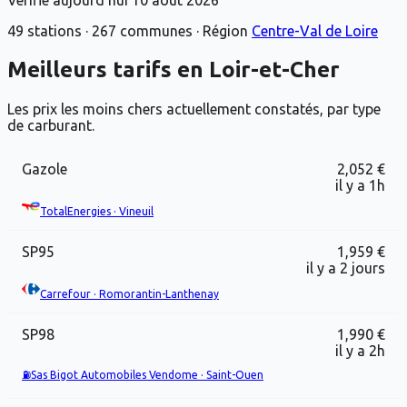
49
stations ·
267
communes
· Région
Centre-Val de Loire
Meilleurs tarifs en
Loir-et-Cher
Les prix les moins chers actuellement constatés, par type
de carburant.
Gazole
2,052 €
il y a 1h
TotalEnergies
·
Vineuil
SP95
1,959 €
il y a 2 jours
Carrefour
·
Romorantin-Lanthenay
SP98
1,990 €
il y a 2h
⛽
Sas Bigot Automobiles Vendome
·
Saint-Ouen