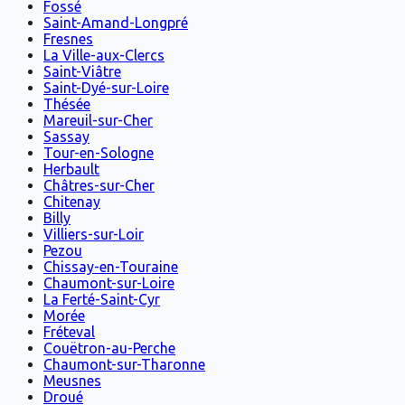
Fossé
Saint-Amand-Longpré
Fresnes
La Ville-aux-Clercs
Saint-Viâtre
Saint-Dyé-sur-Loire
Thésée
Mareuil-sur-Cher
Sassay
Tour-en-Sologne
Herbault
Châtres-sur-Cher
Chitenay
Billy
Villiers-sur-Loir
Pezou
Chissay-en-Touraine
Chaumont-sur-Loire
La Ferté-Saint-Cyr
Morée
Fréteval
Couëtron-au-Perche
Chaumont-sur-Tharonne
Meusnes
Droué