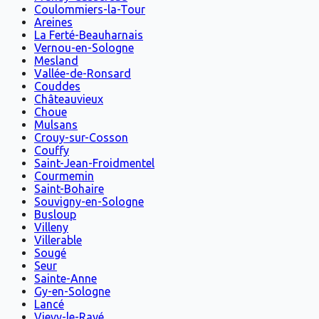
Coulommiers-la-Tour
Areines
La Ferté-Beauharnais
Vernou-en-Sologne
Mesland
Vallée-de-Ronsard
Couddes
Châteauvieux
Choue
Mulsans
Crouy-sur-Cosson
Couffy
Saint-Jean-Froidmentel
Courmemin
Saint-Bohaire
Souvigny-en-Sologne
Busloup
Villeny
Villerable
Sougé
Seur
Sainte-Anne
Gy-en-Sologne
Lancé
Vievy-le-Rayé