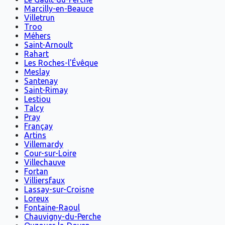
Marcilly-en-Beauce
Villetrun
Troo
Méhers
Saint-Arnoult
Rahart
Les Roches-l'Évêque
Meslay
Santenay
Saint-Rimay
Lestiou
Talcy
Pray
Françay
Artins
Villemardy
Cour-sur-Loire
Villechauve
Fortan
Villiersfaux
Lassay-sur-Croisne
Loreux
Fontaine-Raoul
Chauvigny-du-Perche