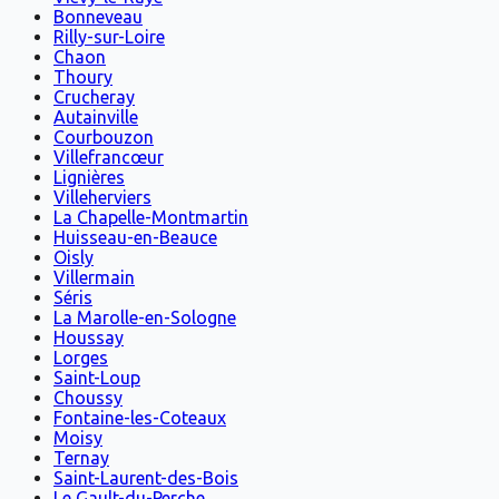
Bonneveau
Rilly-sur-Loire
Chaon
Thoury
Crucheray
Autainville
Courbouzon
Villefrancœur
Lignières
Villeherviers
La Chapelle-Montmartin
Huisseau-en-Beauce
Oisly
Villermain
Séris
La Marolle-en-Sologne
Houssay
Lorges
Saint-Loup
Choussy
Fontaine-les-Coteaux
Moisy
Ternay
Saint-Laurent-des-Bois
Le Gault-du-Perche