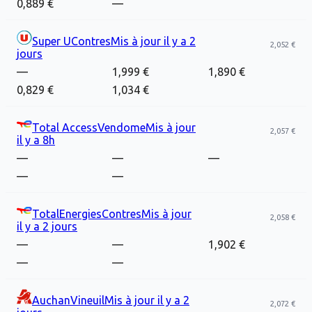
0,889 €
—
Super U
Contres
Mis à jour
il y a 2
2,052 €
jours
—
1,999 €
1,890 €
0,829 €
1,034 €
Total Access
Vendome
Mis à jour
2,057 €
il y a 8h
—
—
—
—
—
TotalEnergies
Contres
Mis à jour
2,058 €
il y a 2 jours
—
—
1,902 €
—
—
Auchan
Vineuil
Mis à jour
il y a 2
2,072 €