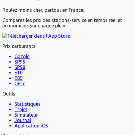
Roulez moins cher, partout en France.
Comparez les prix des stations-service en temps réel et
économisez sur chaque plein.
Prix carburants
Gazole
SP95
SP98
E10
E85
GPLc
Outils
Statistiques
Trajet
Simulateur
Journal
Application iOS