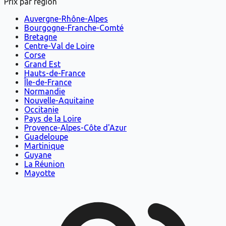
Prix par région
Auvergne-Rhône-Alpes
Bourgogne-Franche-Comté
Bretagne
Centre-Val de Loire
Corse
Grand Est
Hauts-de-France
Île-de-France
Normandie
Nouvelle-Aquitaine
Occitanie
Pays de la Loire
Provence-Alpes-Côte d'Azur
Guadeloupe
Martinique
Guyane
La Réunion
Mayotte