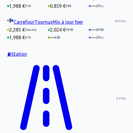
1,988 €
0,859 €
—
14.0 km
Carrefour
Tournus
Mis à jour
hier
2,285 €
2,024 €
—
1,988 €
—
—
⛽
Station
5.4 km