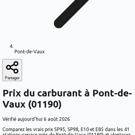
Pont-de-Vaux
Partager
Prix du carburant à
Pont-de-
Vaux
(
01190
)
Vérifié aujourd'hui
6 août 2026
Comparez les vrais prix SP95, SP98, E10 et E85 dans les 41
stations-service près de Pont-de-Vaux (01190) et alentours.