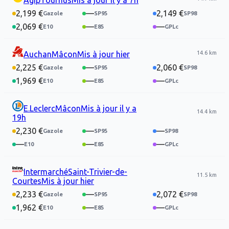
Agip
Tournus
Mis à jour
il y a 7h
2,199 €
—
2,149 €
2,069 €
—
—
14.6 km
Auchan
Mâcon
Mis à jour
hier
2,225 €
—
2,060 €
1,969 €
—
—
E.Leclerc
Mâcon
Mis à jour
il y a
14.4 km
19h
2,230 €
—
—
—
—
—
Intermarché
Saint-Trivier-de-
11.5 km
Courtes
Mis à jour
hier
2,233 €
—
2,072 €
1,962 €
—
—