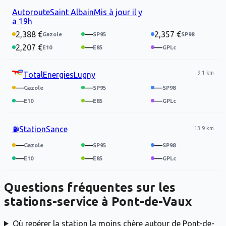
Autoroute
Saint Albain
Mis à jour
il y
a 19h
2,388 €
—
2,357 €
2,207 €
—
—
9.1 km
TotalEnergies
Lugny
—
—
—
—
—
—
⛽
Station
Sance
13.9 km
—
—
—
—
—
—
Questions fréquentes sur les
stations-service à
Pont-de-Vaux
Où repérer la station la moins chère autour de Pont-de-