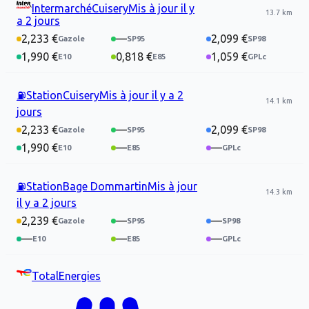
Intermarché
Cuisery
Mis à jour
il y
13.7 km
a 2 jours
2,233 €
—
2,099 €
1,990 €
0,818 €
1,059 €
⛽
Station
Cuisery
Mis à jour
il y a 2
14.1 km
jours
2,233 €
—
2,099 €
1,990 €
—
—
⛽
Station
Bage Dommartin
Mis à jour
14.3 km
il y a 2 jours
2,239 €
—
—
—
—
—
TotalEnergies