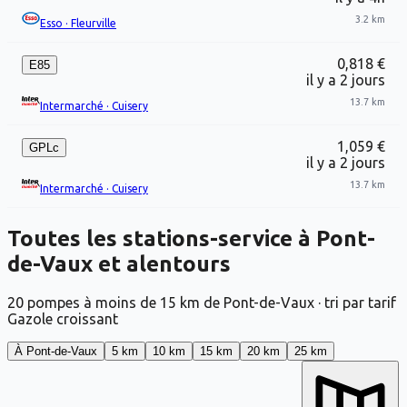
3.2 km
Esso
·
Fleurville
0,818 €
E85
il y a 2 jours
13.7 km
Intermarché
·
Cuisery
1,059 €
GPLc
il y a 2 jours
13.7 km
Intermarché
·
Cuisery
Toutes les stations-service à Pont-
de-Vaux et alentours
20 pompes à moins de 15 km de Pont-de-Vaux · tri par tarif
Gazole croissant
À Pont-de-Vaux
5 km
10 km
15 km
20 km
25 km