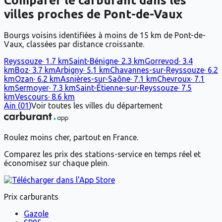
Comparer le carburant dans les
villes proches de
Pont-de-Vaux
Bourgs voisins identifiées à moins de 15 km de Pont-de-
Vaux, classées par distance croissante.
Reyssouze
·
1.7
km
Saint-Bénigne
·
2.3
km
Gorrevod
·
3.4
km
Boz
·
3.7
km
Arbigny
·
5.1
km
Chavannes-sur-Reyssouze
·
6.2
km
Ozan
·
6.2
km
Asnières-sur-Saône
·
7.1
km
Chevroux
·
7.1
km
Sermoyer
·
7.3
km
Saint-Étienne-sur-Reyssouze
·
7.5
km
Vescours
·
8.6
km
Ain
(
01
)
Voir toutes les villes du département
Roulez moins cher, partout en France.
Comparez les prix des stations-service en temps réel et
économisez sur chaque plein.
Prix carburants
Gazole