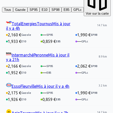
Tous
Gazole
SP95
E10
SP98
E85
GPLc
Voir sur la carte
TotalEnergies
Tournus
Mis à jour
14.7 km
il y a 4h
2,160 €
—
1,990 €
1,933 €
0,859 €
—
Intermarché
Peronne
Mis à jour
il
8.9 km
y a 21h
2,166 €
—
2,062 €
1,952 €
—
—
3.2 km
Esso
Fleurville
Mis à jour
il y a 4h
2,175 €
—
1,990 €
1,926 €
0,859 €
—
14.7 km