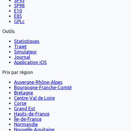
SP95
SP98
E10
E85
GPLc
Outils
Statistiques
Trajet
Simulateur
Journal
Application iOS
Prix par région
Auvergne-Rhône-Alpes
Bourgogne-Franche-Comté
Bretagne
Centre-Val de Loire
Corse
Grand Est
Hauts-de-France
Île-de-France
Normandie
Nouvelle-Aquitaine