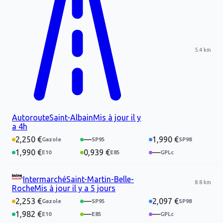
5.4 km
Autoroute
Saint-Albain
Mis à jour
il y
a 4h
2,250 €
—
1,990 €
1,990 €
0,939 €
—
Intermarché
Saint-Martin-Belle-
8.8 km
Roche
Mis à jour
il y a 5 jours
2,253 €
—
2,097 €
1,982 €
—
—