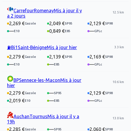
Carrefour
Romenay
Mis à jour
il y
12.5 km
a 2 jours
2,269 €
2,049 €
2,129 €
—
0,849 €
—
⛽
Bi1
Saint-Bénigne
Mis à jour
hier
3.3 km
2,279 €
2,139 €
2,169 €
—
—
—
BP
Sennece-les-Macon
Mis à jour
10.6 km
hier
2,279 €
—
2,129 €
2,019 €
—
—
Auchan
Tournus
Mis à jour
il y a
13.0 km
19h
2,285 €
—
2,060 €