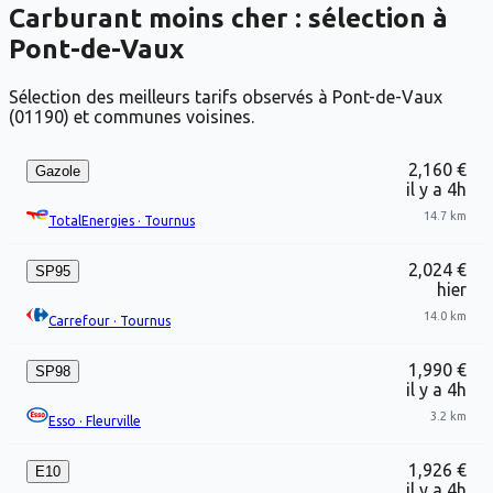
Carburant moins cher : sélection à
Pont-de-Vaux
Sélection des meilleurs tarifs observés à Pont-de-Vaux
(01190) et communes voisines.
2,160 €
Gazole
il y a 4h
14.7 km
TotalEnergies
·
Tournus
2,024 €
SP95
hier
14.0 km
Carrefour
·
Tournus
1,990 €
SP98
il y a 4h
3.2 km
Esso
·
Fleurville
1,926 €
E10
il y a 4h