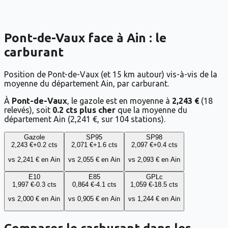
Pont-de-Vaux face à Ain : le
carburant
Position de Pont-de-Vaux (et 15 km autour) vis-à-vis de la
moyenne du département Ain, par carburant.
À
Pont-de-Vaux
, le gazole est en moyenne à
2,243 €
(
18
relevés), soit
0.2 cts plus cher
que la moyenne du
département
Ain
(
2,241 €
, sur
104
stations).
Gazole
SP95
SP98
2,243 €
+
0.2
cts
2,071 €
+
1.6
cts
2,097 €
+
0.4
cts
vs
2,241 €
en
Ain
vs
2,055 €
en
Ain
vs
2,093 €
en
Ain
E10
E85
GPLc
1,997 €
-0.3
cts
0,864 €
-4.1
cts
1,059 €
-18.5
cts
vs
2,000 €
en
Ain
vs
0,905 €
en
Ain
vs
1,244 €
en
Ain