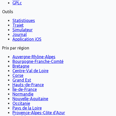
GPLc
Outils
Statistiques
Trajet
Simulateur
Journal
Application iOS
Prix par région
Auvergne-Rhône-Alpes
Bourgogne-Franche-Comté
Bretagne
Centre-Val de Loire
Corse
Grand Est
Hauts-de-France
Île-de-France
Normandie
Nouvelle-Aquitaine
Occitanie
Pays de la Loire
Provence-Alpes-Côte d'Azur