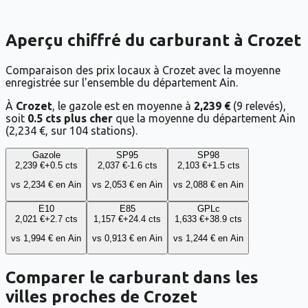
Aperçu chiffré du carburant à Crozet
Comparaison des prix locaux à Crozet avec la moyenne
enregistrée sur l'ensemble du département Ain.
À
Crozet
, le gazole est en moyenne à
2,239 €
(
9
relevés),
soit
0.5 cts plus cher
que la moyenne du département
Ain
(
2,234 €
, sur
104
stations).
Gazole
SP95
SP98
2,239 €
+
0.5
cts
2,037 €
-1.6
cts
2,103 €
+
1.5
cts
vs
2,234 €
en
Ain
vs
2,053 €
en
Ain
vs
2,088 €
en
Ain
E10
E85
GPLc
2,021 €
+
2.7
cts
1,157 €
+
24.4
cts
1,633 €
+
38.9
cts
vs
1,994 €
en
Ain
vs
0,913 €
en
Ain
vs
1,244 €
en
Ain
Comparer le carburant dans les
villes proches de
Crozet