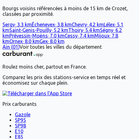
Bourgs voisins référencées à moins de 15 km de Crozet,
classées par proximité.
Sergy
·
3.3
km
Échenevex
·
3.8
km
Chevry
·
4.2
km
Lélex
·
5.1
km
Saint-Genis-Pouilly
·
5.2
km
Thoiry
·
5.4
km
Ségny
·
6.2
km
Prévessin-Moëns
·
7.0
km
Cessy
·
7.4
km
Mijoux
·
7.8
km
Ornex
·
8.0
km
Gex
·
8.0
km
Ain
(
01
)
Voir toutes les villes du département
Roulez moins cher, partout en France.
Comparez les prix des stations-service en temps réel et
économisez sur chaque plein.
Prix carburants
Gazole
SP95
SP98
E10
E85