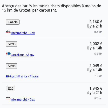
Aperçu des tarifs les moins chers disponibles à moins de
15 km de Crozet, par carburant.
2,160 €
Gazole
il y a 21h
8.2 km
Intermarché
·
Gex
2,002 €
SP95
il y a 14h
6.6 km
Carrefour
·
Ségny
2,049 €
SP98
il y a 14h
7.1 km
⛽
Migros France
·
Thoiry
1,945 €
E10
il y a 21h
8.2 km
Intermarché
·
Gex