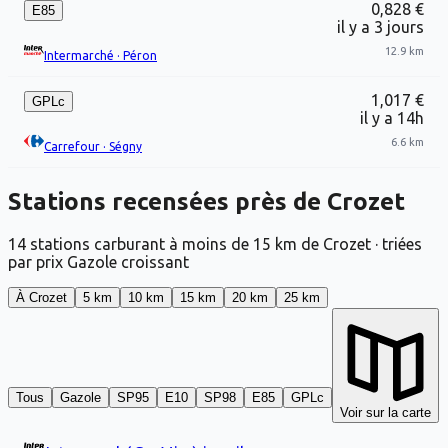
0,828 €
E85
il y a 3 jours
12.9 km
Intermarché
·
Péron
1,017 €
GPLc
il y a 14h
6.6 km
Carrefour
·
Ségny
Stations recensées près de Crozet
14 stations carburant à moins de 15 km de Crozet · triées
par prix Gazole croissant
À Crozet
5 km
10 km
15 km
20 km
25 km
Tous
Gazole
SP95
E10
SP98
E85
GPLc
Voir sur la carte