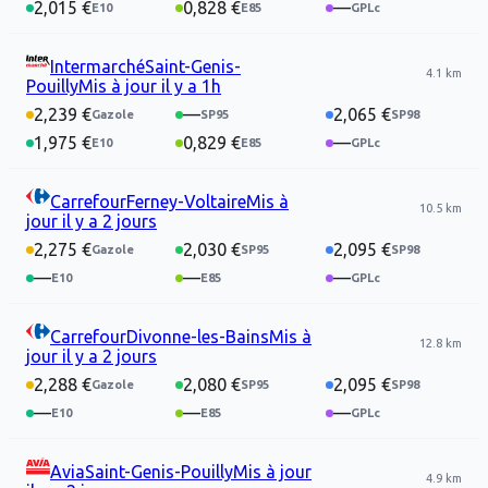
2,015 €
0,828 €
—
Intermarché
Saint-Genis-
4.1 km
Pouilly
Mis à jour
il y a 1h
2,239 €
—
2,065 €
1,975 €
0,829 €
—
Carrefour
Ferney-Voltaire
Mis à
10.5 km
jour
il y a 2 jours
2,275 €
2,030 €
2,095 €
—
—
—
Carrefour
Divonne-les-Bains
Mis à
12.8 km
jour
il y a 2 jours
2,288 €
2,080 €
2,095 €
—
—
—
Avia
Saint-Genis-Pouilly
Mis à jour
4.9 km