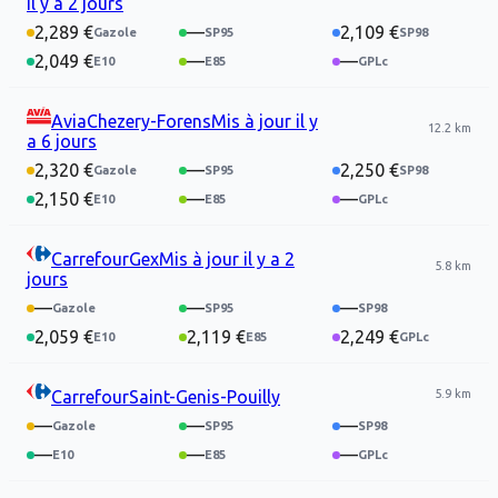
il y a 2 jours
2,289 €
—
2,109 €
2,049 €
—
—
Avia
Chezery-Forens
Mis à jour
il y
12.2 km
a 6 jours
2,320 €
—
2,250 €
2,150 €
—
—
Carrefour
Gex
Mis à jour
il y a 2
5.8 km
jours
—
—
—
2,059 €
2,119 €
2,249 €
5.9 km
Carrefour
Saint-Genis-Pouilly
—
—
—
—
—
—