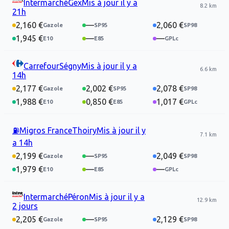
Intermarché
Gex
Mis à jour
il y a
8.2 km
21h
2,160 €
—
2,060 €
1,945 €
—
—
Carrefour
Ségny
Mis à jour
il y a
6.6 km
14h
2,177 €
2,002 €
2,078 €
1,988 €
0,850 €
1,017 €
⛽
Migros France
Thoiry
Mis à jour
il y
7.1 km
a 14h
2,199 €
—
2,049 €
1,979 €
—
—
Intermarché
Péron
Mis à jour
il y a
12.9 km
2 jours
2,205 €
—
2,129 €