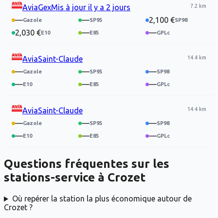
7.2 km
Avia
Gex
Mis à jour
il y a 2 jours
—
—
2,100 €
2,030 €
—
—
14.4 km
Avia
Saint-Claude
—
—
—
—
—
—
14.4 km
Avia
Saint-Claude
—
—
—
—
—
—
Questions fréquentes sur les
stations-service à
Crozet
Où repérer la station la plus économique autour de
Crozet ?