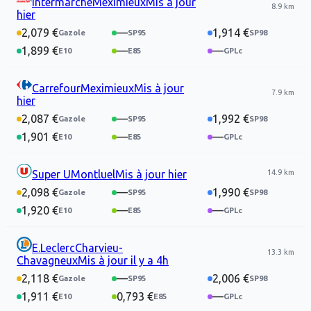
Intermarché
Meximieux
Mis à jour
8.9 km
hier
2,079 €
—
1,914 €
1,899 €
—
—
Carrefour
Meximieux
Mis à jour
7.9 km
hier
2,087 €
—
1,992 €
1,901 €
—
—
14.9 km
Super U
Montluel
Mis à jour
hier
2,098 €
—
1,990 €
1,920 €
—
—
E.Leclerc
Charvieu-
13.3 km
Chavagneux
Mis à jour
il y a 4h
2,118 €
—
2,006 €
1,911 €
0,793 €
—