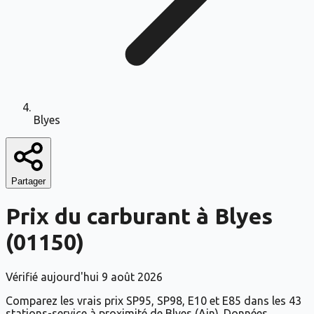
Blyes
Partager
Prix du carburant à
Blyes
(
01150
)
Vérifié aujourd'hui
9 août 2026
Comparez les vrais prix SP95, SP98, E10 et E85 dans les 43
stations-service à proximité de Blyes (Ain). Données