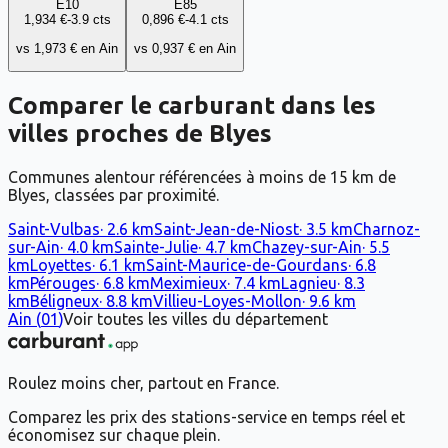
E10
E85
1,934 €
-3.9
cts
0,896 €
-4.1
cts
vs
1,973 €
en
Ain
vs
0,937 €
en
Ain
Comparer le carburant dans les
villes proches de
Blyes
Communes alentour référencées à moins de 15 km de
Blyes, classées par proximité.
Saint-Vulbas
·
2.6
km
Saint-Jean-de-Niost
·
3.5
km
Charnoz-
sur-Ain
·
4.0
km
Sainte-Julie
·
4.7
km
Chazey-sur-Ain
·
5.5
km
Loyettes
·
6.1
km
Saint-Maurice-de-Gourdans
·
6.8
km
Pérouges
·
6.8
km
Meximieux
·
7.4
km
Lagnieu
·
8.3
km
Béligneux
·
8.8
km
Villieu-Loyes-Mollon
·
9.6
km
Ain
(
01
)
Voir toutes les villes du département
Roulez moins cher, partout en France.
Comparez les prix des stations-service en temps réel et
économisez sur chaque plein.