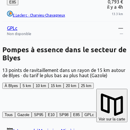
0,793 €
E85
il y a 4h
13.3 km
E.Leclerc
·
Charvieu-Chavagneux
GPLc
—
Non disponible
—
Pompes à essence dans le secteur de
Blyes
13 points de ravitaillement dans un rayon de 15 km autour
de Blyes · du tarif le plus bas au plus haut (Gazole)
À Blyes
5 km
10 km
15 km
20 km
25 km
Tous
Gazole
SP95
E10
SP98
E85
GPLc
Voir sur la carte