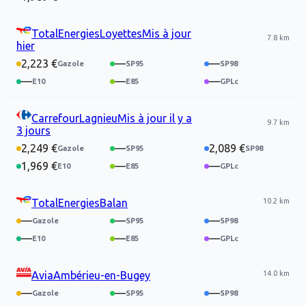
TotalEnergies
Loyettes
Mis à jour
7.8 km
hier
2,223 €
—
—
—
—
—
Carrefour
Lagnieu
Mis à jour
il y a
9.7 km
3 jours
2,249 €
—
2,089 €
1,969 €
—
—
10.2 km
TotalEnergies
Balan
—
—
—
—
—
—
14.0 km
Avia
Ambérieu-en-Bugey
—
—
—