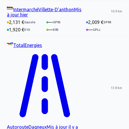
Intermarché
Villette-D'anthon
Mis
10.9 km
à jour
hier
2,131 €
—
2,009 €
1,920 €
—
—
TotalEnergies
13.8 km
Autoroute
Dagneux
Mis à jour
il y a