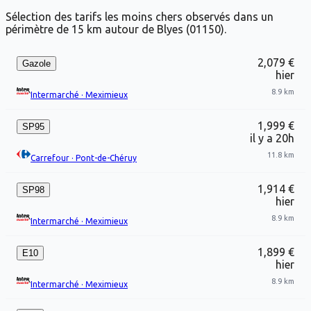
Sélection des tarifs les moins chers observés dans un
périmètre de 15 km autour de Blyes (01150).
2,079 €
Gazole
hier
8.9 km
Intermarché
·
Meximieux
1,999 €
SP95
il y a 20h
11.8 km
Carrefour
·
Pont-de-Chéruy
1,914 €
SP98
hier
8.9 km
Intermarché
·
Meximieux
1,899 €
E10
hier
8.9 km
Intermarché
·
Meximieux