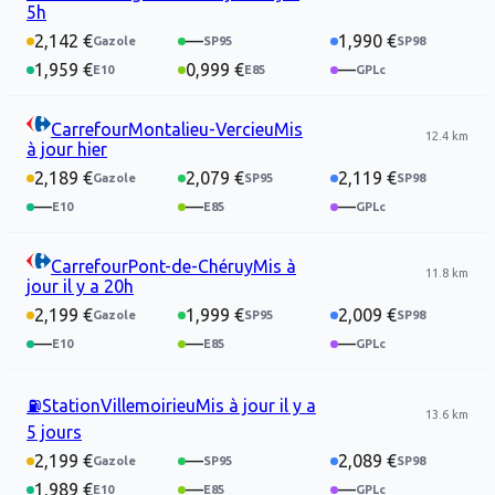
5h
2,142 €
—
1,990 €
1,959 €
0,999 €
—
Carrefour
Montalieu-Vercieu
Mis
12.4 km
à jour
hier
2,189 €
2,079 €
2,119 €
—
—
—
Carrefour
Pont-de-Chéruy
Mis à
11.8 km
jour
il y a 20h
2,199 €
1,999 €
2,009 €
—
—
—
⛽
Station
Villemoirieu
Mis à jour
il y a
13.6 km
5 jours
2,199 €
—
2,089 €
1,989 €
—
—