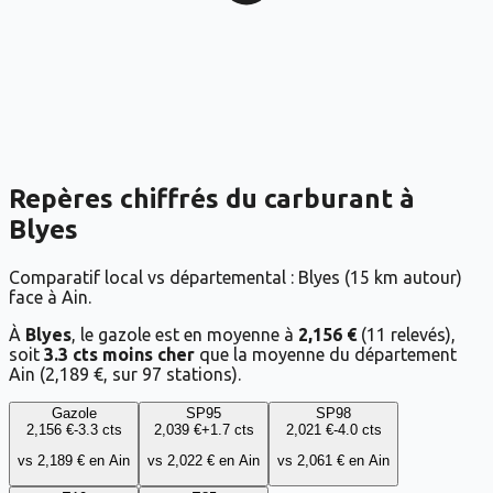
Repères chiffrés du carburant à
Blyes
Comparatif local vs départemental : Blyes (15 km autour)
face à Ain.
À
Blyes
, le gazole est en moyenne à
2,156 €
(
11
relevés),
soit
3.3 cts moins cher
que la moyenne du département
Ain
(
2,189 €
, sur
97
stations).
Gazole
SP95
SP98
2,156 €
-3.3
cts
2,039 €
+
1.7
cts
2,021 €
-4.0
cts
vs
2,189 €
en
Ain
vs
2,022 €
en
Ain
vs
2,061 €
en
Ain